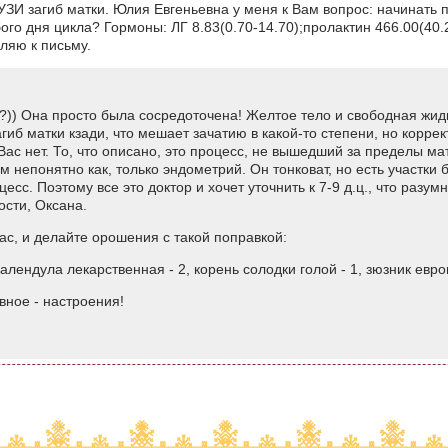
УЗИ загиб матки. Юлия Евгеньевна у меня к Вам вопрос: начинать 
о дня цикла? Гормоны: ЛГ 8.83(0.70-14.70);пролактин 466.00(40.2
ляю к письму.
у?)) Она просто была сосредоточена! Желтое тело и свободная жидк
агиб матки кзади, что мешает зачатию в какой-то степени, но коррек
 Вас нет. То, что описано, это процесс, не вышедший за пределы м
 непонятно как, только эндометрий. Он тонковат, но есть участки 
сс. Поэтому все это доктор и хочет уточнить к 7-9 д.ц., что разумно
сти, Оксана.
ас, и делайте орошения с такой поправкой:
календула лекарственная - 2, корень солодки голой - 1, зюзник евро
вное - настроения!