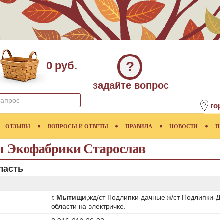
?
0 руб.
задайте вопрос
го
ОТЗЫВЫ
ВОПРОСЫ И ОТВЕТЫ
ПРАВИЛА
НОВОСТИ
П
 Экофабрики Старослав
ласть
г.
Мытищи
,жд/ст Подлипки-дачные ж/ст Подлипки-Д
области на электричке.