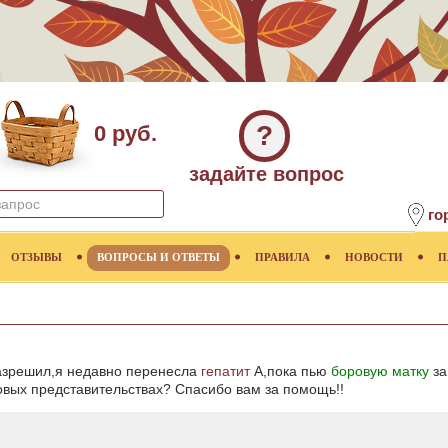
?
0 руб.
задайте вопрос
го
ОТЗЫВЫ
ВОПРОСЫ И ОТВЕТЫ
ПРАВИЛА
НОВОСТИ
П
разрешил,я недавно перенесла
гепатит
А,пока пью
боровую матку
за
овых представительствах? Спасибо вам за помощь!!