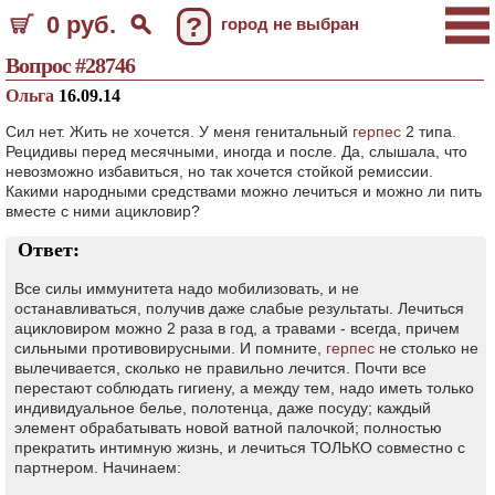
0 руб.
?
город не выбран
Вопрос #28746
Ольга
16.09.14
Сил нет. Жить не хочется. У меня генитальный
герпес
2 типа.
Рецидивы перед месячными, иногда и после. Да, слышала, что
невозможно избавиться, но так хочется стойкой ремиссии.
Какими народными средствами можно лечиться и можно ли пить
вместе с ними ацикловир?
Ответ:
Все силы иммунитета надо мобилизовать, и не
останавливаться, получив даже слабые результаты. Лечиться
ацикловиром можно 2 раза в год, а травами - всегда, причем
сильными противовирусными. И помните,
герпес
не столько не
вылечивается, сколько не правильно лечится. Почти все
перестают соблюдать гигиену, а между тем, надо иметь только
индивидуальное белье, полотенца, даже посуду; каждый
элемент обрабатывать новой ватной палочкой; полностью
прекратить интимную жизнь, и лечиться ТОЛЬКО совместно с
партнером. Начинаем: