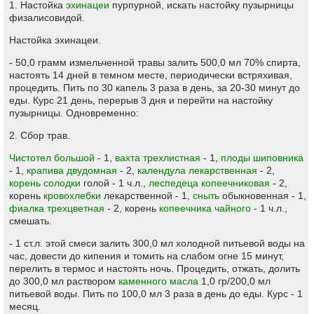
1. Настойка
эхинацеи
пурпурной, искать настойку пузырницы
физалисовидой.
Настойка эхинацеи.
- 50,0 грамм измельченной травы залить 500,0 мл 70% спирта,
настоять 14 дней в темном месте, периодически встряхивая,
процедить. Пить по 30 капель 3 раза в день, за 20-30 минут до
еды. Курс 21 день, перерыв 3 дня и перейти на настойку
пузырницы. Одновременно:
2. Сбор трав.
Чистотел большой
- 1,
вахта трехлистная
- 1,
плоды шиповника
- 1,
крапива двудомная
- 2,
календула лекарственная
- 2,
корень солодки
голой - 1 ч.л.,
леспедеца копеечниковая
- 2,
корень
кровохлебки
лекарственной - 1,
сныть
обыкновенная - 1,
фиалка трехцветная
- 2, корень
копеечника чайного
- 1 ч.л.,
смешать.
- 1 ст.л. этой смеси залить 300,0 мл холодной питьевой воды на
час, довести до кипения и томить на слабом огне 15 минут,
перелить в термос и настоять ночь. Процедить, отжать, долить
до 300,0 мл раствором
каменного масла
1,0 гр/200,0 мл
питьевой воды. Пить по 100,0 мл 3 раза в день до еды. Курс - 1
месяц.