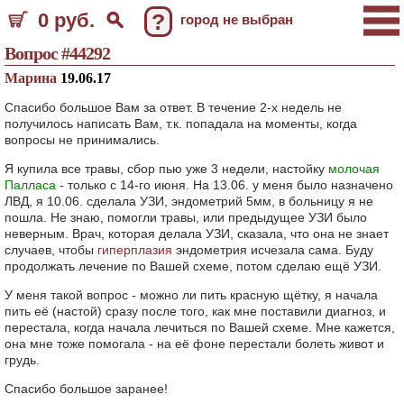
0 руб.
?
город не выбран
Вопрос #44292
Марина
19.06.17
Спасибо большое Вам за ответ. В течение 2-х недель не
получилось написать Вам, т.к. попадала на моменты, когда
вопросы не принимались.
Я купила все травы, сбор пью уже 3 недели, настойку
молочая
Палласа
- только с 14-го июня. На 13.06. у меня было назначено
ЛВД, я 10.06. сделала УЗИ, эндометрий 5мм, в больницу я не
пошла. Не знаю, помогли травы, или предыдущее УЗИ было
неверным. Врач, которая делала УЗИ, сказала, что она не знает
случаев, чтобы
гиперплазия
эндометрия исчезала сама. Буду
продолжать лечение по Вашей схеме, потом сделаю ещё УЗИ.
У меня такой вопрос - можно ли пить красную щётку, я начала
пить её (настой) сразу после того, как мне поставили диагноз, и
перестала, когда начала лечиться по Вашей схеме. Мне кажется,
она мне тоже помогала - на её фоне перестали болеть живот и
грудь.
Спасибо большое заранее!