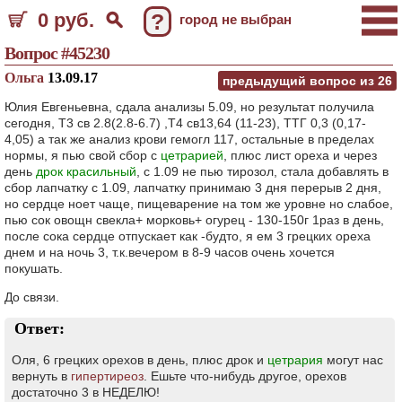
0 руб.
?
город не выбран
Вопрос #45230
Ольга
13.09.17
предыдущий вопрос из
26
Юлия Евгеньевна, сдала анализы 5.09, но результат получила
сегодня, Т3 св 2.8(2.8-6.7) ,Т4 св13,64 (11-23), ТТГ 0,3 (0,17-
4,05) а так же анализ крови гемогл 117, остальные в пределах
нормы, я пью свой сбор с
цетрарией
, плюс лист ореха и через
день
дрок красильный
, с 1.09 не пью тирозол, стала добавлять в
сбор лапчатку с 1.09, лапчатку принимаю 3 дня перерыв 2 дня,
но сердце ноет чаще, пищеварение на том же уровне но слабое,
пью сок овощн свекла+ морковь+ огурец - 130-150г 1раз в день,
после сока сердце отпускает как -будто, я ем 3 грецких ореха
днем и на ночь 3, т.к.вечером в 8-9 часов очень хочется
покушать.
До связи.
Ответ:
Оля, 6 грецких орехов в день, плюс дрок и
цетрария
могут нас
вернуть в
гипертиреоз
. Ешьте что-нибудь другое, орехов
достаточно 3 в НЕДЕЛЮ!