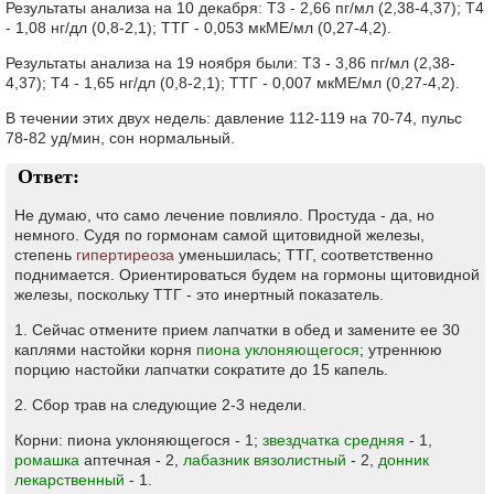
Результаты анализа на 10 декабря: Т3 - 2,66 пг/мл (2,38-4,37); Т4
- 1,08 нг/дл (0,8-2,1); ТТГ - 0,053 мкМЕ/мл (0,27-4,2).
Результаты анализа на 19 ноября были: Т3 - 3,86 пг/мл (2,38-
4,37); Т4 - 1,65 нг/дл (0,8-2,1); ТТГ - 0,007 мкМЕ/мл (0,27-4,2).
В течении этих двух недель: давление 112-119 на 70-74, пульс
78-82 уд/мин, сон нормальный.
Ответ:
Не думаю, что само лечение повлияло. Простуда - да, но
немного. Судя по гормонам самой щитовидной железы,
степень
гипертиреоза
уменьшилась; ТТГ, соответственно
поднимается. Ориентироваться будем на гормоны щитовидной
железы, поскольку ТТГ - это инертный показатель.
1. Сейчас отмените прием лапчатки в обед и замените ее 30
каплями настойки корня
пиона уклоняющегося
; утреннюю
порцию настойки лапчатки сократите до 15 капель.
2. Сбор трав на следующие 2-3 недели.
Корни: пиона уклоняющегося - 1;
звездчатка средняя
- 1,
ромашка
аптечная - 2,
лабазник вязолистный
- 2,
донник
лекарственный
- 1.