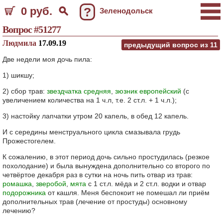
0 руб.
?
Зеленодольск
Вопрос #51277
Людмила
17.09.19
предыдущий вопрос из
11
Две недели моя дочь пила:
1) шикшу;
2) сбор трав:
звездчатка средняя
,
зюзник европейский
(с
увеличением количества на 1 ч.л, т.е. 2 ст.л. + 1 ч.л.);
3) настойку лапчатки утром 20 капель, в обед 12 капель.
И с середины менструального цикла смазывала грудь
Прожестогелем.
К сожалению, в этот период дочь сильно простудилась (резкое
похолодание) и была вынуждена дополнительно со второго по
четвёртое декабря раз в сутки на ночь пить отвар из трав:
ромашка
,
зверобой
,
мята
с 1 ст.л. мёда и 2 ст.л. водки и отвар
подорожника
от кашля. Меня беспокоит не помешал ли приём
дополнительных трав (лечение от простуды) основному
лечению?