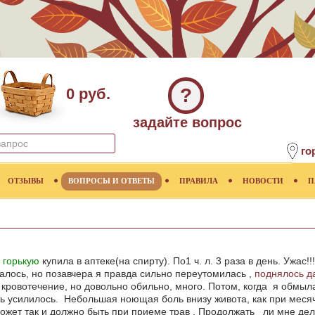
?
0 руб.
задайте вопрос
го
ОТЗЫВЫ
ВОПРОСЫ И ОТВЕТЫ
ПРАВИЛА
НОВОСТИ
П
 горькую
купила в аптеке(на спирту). По1 ч. л. 3 раза в день. Ужас!!!
алось, но позавчера я правда сильно переутомилась ,
поднялось д
кровотечение, но довольно обильно, много. Потом, когда я обмыла
ть усилилось. Небольшая ноющая боль внизу живота, как при меся
 может так и должно быть при приеме трав . Продолжать ли мне де