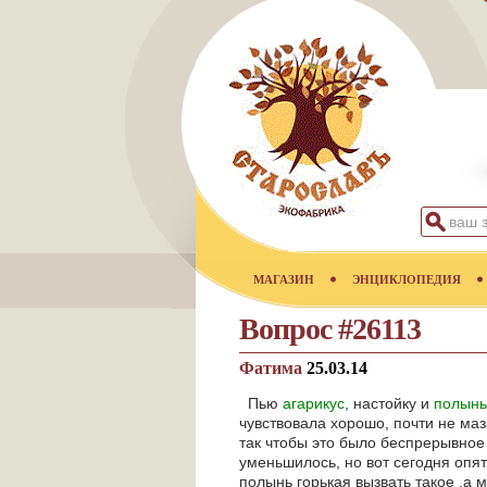
МАГАЗИН
ЭНЦИКЛОПЕДИЯ
Вопрос #26113
Фатима
25.03.14
Пью
агарикус
, настойку и
полынь
чувствовала хорошо, почти не маз
так чтобы это было беспрерывное 
уменьшилось, но вот сегодня опя
полынь горькая вызвать такое ,а