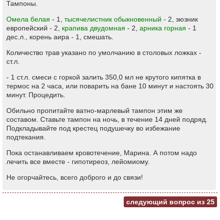
Тампоны.
Омела белая
- 1,
тысячелистник обыкновенный
- 2, зюзник
европейский - 2,
крапива двудомная
- 2,
арника горная
- 1
дес.л., корень аира - 1, смешать.
Количество трав указано по умолчанию в столовых ложках -
ст.л.
- 1 ст.л. смеси с горкой залить 350,0 мл не крутого кипятка в
термос на 2 часа, или поварить на бане 10 минут и настоять 30
минут. Процедить.
Обильно пропитайте ватно-марлевый тампон этим же
составом. Ставьте тампон на ночь, в течение 14 дней подряд.
Подкладывайте под крестец подушечку во избежание
подтекания.
Пока останавливаем кровотечение, Марина. А потом надо
лечить все вместе - гипотиреоз, лейомиому.
Не огорчайтесь, всего доброго и до связи!
следующий вопрос из
25