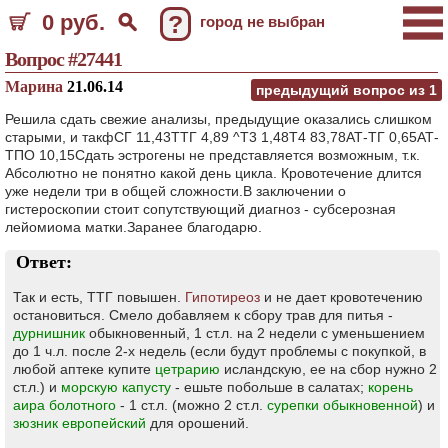
0 руб.
?
город не выбран
Вопрос #27441
Марина
21.06.14
предыдущий вопрос из
1
Решила сдать свежие анализы, предыдущие оказались слишком
старыми, и такфСГ 11,43ТТГ 4,89 ^Т3 1,48Т4 83,78АТ-ТГ 0,65АТ-
ТПО 10,15Сдать эстрогены не представляется возможным, т.к.
Абсолютно не понятно какой день цикла. Кровотечение длится
уже недели три в общей сложности.В заключении о
гистероскопии стоит сопутствующий диагноз - субсерозная
лейомиома матки.Заранее благодарю.
Ответ:
Так и есть, ТТГ повышен.
Гипотиреоз
и не дает кровотечению
остановиться. Смело добавляем к сбору трав для питья -
дурнишник
обыкновенный, 1 ст.л. на 2 недели с уменьшением
до 1 ч.л. после 2-х недель (если будут проблемы с покупкой, в
любой аптеке купите
цетрарию
исландскую, ее на сбор нужно 2
ст.л.) и
морскую капусту
- ешьте побольше в салатах;
корень
аира болотного
- 1 ст.л. (можно 2 ст.л.
сурепки обыкновенной
) и
зюзник европейский
для орошений.