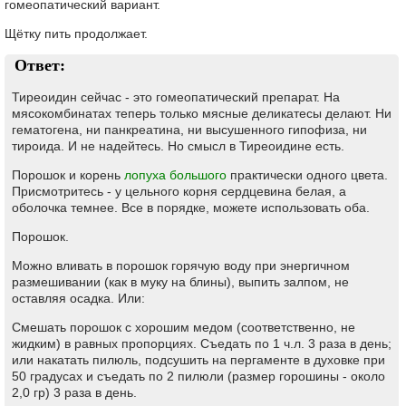
гомеопатический вариант.
Щётку пить продолжает.
Ответ:
Тиреоидин сейчас - это гомеопатический препарат. На
мясокомбинатах теперь только мясные деликатесы делают. Ни
гематогена, ни панкреатина, ни высушенного гипофиза, ни
тироида. И не надейтесь. Но смысл в Тиреоидине есть.
Порошок и корень
лопуха большого
практически одного цвета.
Присмотритесь - у цельного корня сердцевина белая, а
оболочка темнее. Все в порядке, можете использовать оба.
Порошок.
Можно вливать в порошок горячую воду при энергичном
размешивании (как в муку на блины), выпить залпом, не
оставляя осадка. Или:
Смешать порошок с хорошим медом (соответственно, не
жидким) в равных пропорциях. Съедать по 1 ч.л. 3 раза в день;
или накатать пилюль, подсушить на пергаменте в духовке при
50 градусах и съедать по 2 пилюли (размер горошины - около
2,0 гр) 3 раза в день.