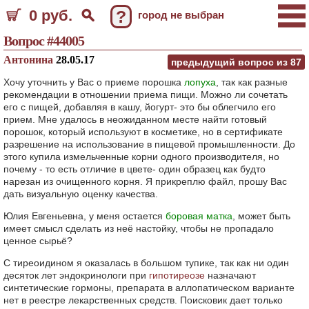
0 руб.
?
город не выбран
Вопрос #44005
Антонина
28.05.17
предыдущий вопрос из
87
Хочу уточнить у Вас о приеме порошка
лопуха
, так как разные
рекомендации в отношении приема пищи. Можно ли сочетать
его с пищей, добавляя в кашу, йогурт- это бы облегчило его
прием. Мне удалось в неожиданном месте найти готовый
порошок, который используют в косметике, но в сертификате
разрешение на использование в пищевой промышленности. До
этого купила измельченные корни одного производителя, но
почему - то есть отличие в цвете- один образец как будто
нарезан из очищенного корня. Я прикреплю файл, прошу Вас
дать визуальную оценку качества.
Юлия Евгеньевна, у меня остается
боровая матка
, может быть
имеет смысл сделать из неё настойку, чтобы не пропадало
ценное сырьё?
С тиреоидином я оказалась в большом тупике, так как ни один
десяток лет эндокринологи при
гипотиреозе
назначают
синтетические гормоны, препарата в аллопатическом варианте
нет в реестре лекарственных средств. Поисковик дает только