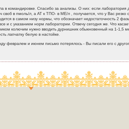
ла в командировке. Спасибо за анализы. О них: если лаборатория д
 своб в пмоль/л, а АТ к ТПО- в МЕ/л , получается, что у Вас резко 
одится в самом низу нормы, что обозначает недостаточность 2 фаз
е и с указанием норм лаборатории. Отвечу сегодня же. Что касаетс
рником колючим нужно вводить дурнишник обыкновенный на 1-1,5 м
сть лапчатку белую в настойке.
ду февралем и июнем письмо потерялось - Вы писали его с друго