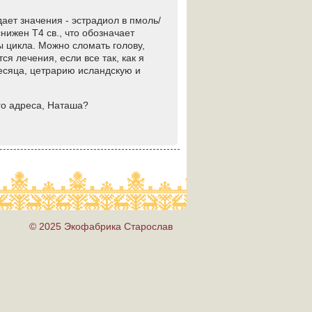
ает значения - эстрадиол в пмоль/
снижен Т4 св., что обозначает
ы цикла. Можно сломать голову,
я лечения, если все так, как я
есяца, цетрарию исландскую и
го адреса, Наташа?
© 2025 Экофабрика Старослав