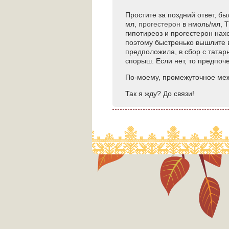
Простите за поздний ответ, бы
мл,
прогестерон
в нмоль/мл, Тч
гипотиреоз и прогестерон нах
поэтому быстренько вышлите вс
предположила, в сбор с тата
спорыш. Если нет, то предпоче
По-моему, промежуточное меж
Так я жду? До связи!