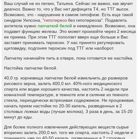
Ваш случай не из легких, Татьяна. Сейчас не важно, как звучит
диагноз. Важно то, что у Вас нет дефицита Т4, но ТТГ высок.
Возможно, это - нарушение в самом гипофизе. Есть еще такой
синдром Уилсона, "
гипотиреоз
без гипотиреоза". Подавлять
антитела нужно
лапчаткой белой
и немедленно. Возможно, она
подавит функцию железы. Это может произойти через 2 месяца
ее приема. При этом ТТГ поползет вверх еще больше и Вас
заставят принимать тироксин. У нас принято регулировать
щитовидку, подгоняя тироксин под ТТГ или наоборот.
Лапчатку начинайте пить в отваре, пока готовится ее настойка.
Настойка лапчатки белой.
40,0 гр. корневища лапчатки белой измельчить до размеров
рисового зерна, залить 400,0 мл. 40%-ного медицинского
спирта или водки хорошего качества, настоять 2 недели при
комнатной температуре, в темноте или в склянке из темного
стекла, периодически встряхивая содержимое. Не процеживая,
начать прием настойки по 20-30 капель, разведенных в 2
столовых ложках воды (лучше молока), 3 раза в день, за 15-20
минут до еды.
Для более полного извлечения действующих веществ сырье
вторично залить 200,0 мл. того же спирта, настоять 2 недели и
принимать уже по 40-50 капель, разведенных в 2 столовых