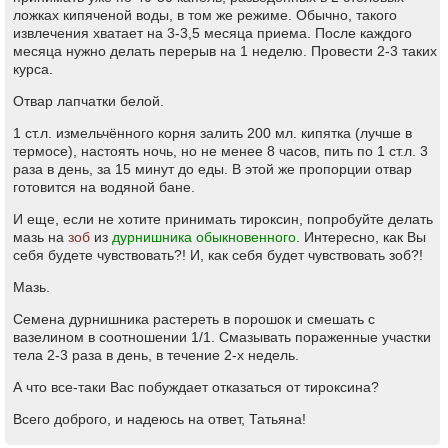
ложках кипяченой воды, в том же режиме. Обычно, такого
извлечения хватает на 3-3,5 месяца приема. После каждого
месяца нужно делать перерыв на 1 неделю. Провести 2-3 таких
курса.
Отвар лапчатки белой.
1 ст.л. измельчённого корня залить 200 мл. кипятка (лучше в
термосе), настоять ночь, но не менее 8 часов, пить по 1 ст.л. 3
раза в день, за 15 минут до еды. В этой же пропорции отвар
готовится на водяной бане.
И еще, если не хотите принимать тироксин, попробуйте делать
мазь на
зоб
из
дурнишника обыкновенного
. Интересно, как Вы
себя будете чувствовать?! И, как себя будет чувствовать зоб?!
Мазь.
Семена дурнишника растереть в порошок и смешать с
вазелином в соотношении 1/1. Смазывать пораженные участки
тела 2-3 раза в день, в течение 2-х недель.
А что все-таки Вас побуждает отказаться от тироксина?
Всего доброго, и надеюсь на ответ, Татьяна!