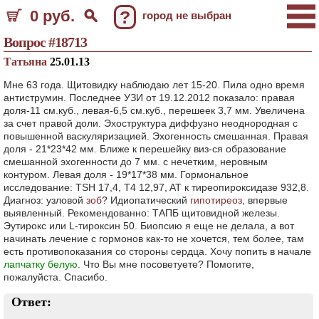
0 руб.
?
город не выбран
Вопрос #18713
Татьяна
25.01.13
Мне 63 года. Щитовидку наблюдаю лет 15-20. Пила одно время
антиструмин. Последнее УЗИ от 19.12.2012 показало: правая
доля-11 см.куб., левая-6,5 см.куб., перешеек 3,7 мм. Увеличена
за счет правой доли. Эхоструктура диффузно неоднородная с
повышенной васкуляризацией. Эхогенность смешанная. Правая
доля - 21*23*42 мм. Ближе к перешейку виз-ся образование
смешанной эхогенности до 7 мм. с нечетким, неровным
контуром. Левая доля - 19*17*38 мм. Гормональное
исследование: TSH 17,4, T4 12,97, AT к тиреопироксидазе 932,8.
Диагноз: узловой
зоб
? Идиопатический
гипотиреоз
, впервые
выявленный. Рекомендованно: ТАПБ щитовидной железы.
Эутирокс или L-тироксин 50. Биопсию я еще не делала, а вот
начинать лечение с гормонов как-то не хочется, тем более, там
есть противопоказания со стороны сердца. Хочу попить в начале
лапчатку белую
. Что Вы мне посоветуете? Помогите,
пожалуйста. Спасибо.
Ответ: