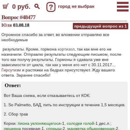
0 руб.
?
город не выбран
Вопрос #48477
Юля
03.08.18
предыдущий вопрос из
1
Огромное спасибо за ответ, во вложении отправляю все
необходимые
результаты. Кроме, гормона
кортизол
, так как мне его не
назначили. Отправлю результаты следующим письмом, после
того как получу результаты. Гормоны я сдавала уже вне
зависимости от цикла, так как у меня его нет с 30.11.2017...
Гирсутизм
и растяжки на бедрах присутствуют. Жду вашего
ответа. Заранее спасибо!
Ответ:
Вот Ваша схема, если отказываетесь от КОК:
1. So Palmetto, БАД, пить по инструкции в течение 1,5 месяцев.
2. Сбор трав
Корни:
пиона уклоняющегося
-1,
солодки голой
-1 дес.л.;
люцерна
посевная-1,
спорыш
-2,
манжетка обыкновенная
-2,