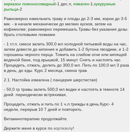
кирказон ломоносовидный
-1 дес.л,
измаген
-1,
кукурузные
рыльца
-2
Равномерно измельчить траву и плоды до 2-3 мм, корни до 3-5
мм. - в начале механически до мелких кусков, затем на
кофемолке; равномерно перемешать.Травы без указания дозы
брать столовыми ложками.
- 1 ст.л. смеси залить 300,0 мл холодной питьевой воды на час,
затем довести до кипения и добавить 1-2 бутона гвоздики, и 1-2
горошины черного перца. Томить на слабом огне или кипящей
водяной бане, под крышкой, 15 минут. Снять и настоять час.
Процедить, отжать, долить до 300,0 мл. Пить по 100,0 мл 3 раза
в день, до еды. Курс 2 месяца, смена трав.
2.1. Настойка измагена ( панцерия шерстистая)
- 50,0 гр травы залить 500,0 мл водки и настоять в темноте 14
дней. периодически встряхивая,
Процедить, отжать и пить по 1 ч.л.трижды в день.Курс- 4
недели, перерыв 10 7 дней и повторить.
Витаминотерапию продолжайте.
Держите меня в курсе по
кортизолу
!