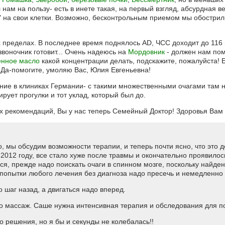
ам на пользу- есть в инете такая, на первый взгляд, абсурдная ве
 на свои клетки. Возможно, бесконтрольным приемом мы обостри
 пределах. В последнее время поднялось AD, ЧСС доходит до 116 в
воночник готовит... Очень надеюсь на
Мордовник
- должен нам пом
нное масло
какой концентрации делать, подскажите, пожалуйста! 
 Да-помогите, умоляю Вас, Юлия Евгеньевна!
ие в клиниках Германии- с такими множественными очагами там не 
ует прогулки и тот уклад, который был до.
 рекомендаций, Вы у нас теперь Семейный Доктор! Здоровья Вам и
но, мы обсудим возможности терапии, и теперь почти ясно, что эт
012 году, все стало хуже после травмы и окончательно проявилос
ся, прежде надо поискать очаги в спинном мозге, поскольку найде
, попытки любого лечения без диагноза надо пресечь и немедленно 
о шаг назад, а двигаться надо вперед.
ко массаж. Саше нужна интенсивная терапия и обследования для по
о решения, но я бы и секунды не колебалась!!