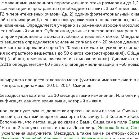
 с явлениями умеренного перифокального отека размерами до 1,2*
ссиеминации в пространстве (необходимо выявить 3 из 4 признаков
Т2 гиперинтенсивных очагов= Да. 2) одининфратенториальный очаг
рной локализации= Да. Боковые желудочки мозга не расширены, асс
не изменены. Определяется умерено выраженная атрофия мозолист
имеет обычный сигнал. Субарахноидальные пространства умеренно
зга преимущественно в области лобных и теменных долей. Минда
о вещества определяется усиление сигнала от ~ 20 очагов димиел
ом контрастировании через 15-20 мин отмечается усиление сигнал
ия контрастного вещества ( до 50 очагов контрастирования!). Общ
50) (лобная, теменная, височноя и затылочная доли). Динамика 
.2016 определяется~ 80 новых очагов демиелинизации и ~50 новы
изирущего процесса головного мозга (учитывая имевшие очаги в л
контроль в динамике. 20.01. 2017. Смирнов.
 безрадостная картина. За 10 месяцев такие изменения. Или они и р
алификация данного врача выше, который выявил.
ое, ходит уже лучше, делает компрессы на ноги из глины. Очень н
в войн, а платный невролог-эксперт в больницу 1. В Костроме Кибе
 Вспомнили, что летом, еще до связи с Вами, Саша сама пила
Сага
16-го по 2 капсулы в день. и травы: Леспедица,
Яснотка белая
,
Сос
 укрепления иммунитета, Мексидол, а также май и сентябрь- сбор
:
Ромашка
,
Зверобой
,
березовые почки
,
Бессмертник
, но в меньших