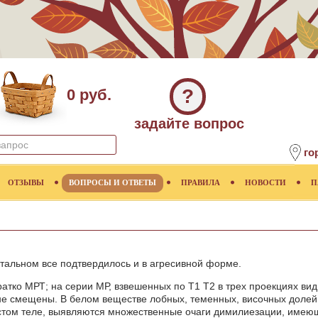
?
0 руб.
задайте вопрос
го
ОТЗЫВЫ
ВОПРОСЫ И ОТВЕТЫ
ПРАВИЛА
НОВОСТИ
П
стальном все подтвердилось и в агресивной форме.
ратко МРТ; на серии МР, взвешенных по Т1 Т2 в трех проекциях ви
не смещены. В белом веществе лобных, теменных, височных долей
истом теле, выявляются множественные очаги димилиезации, имею