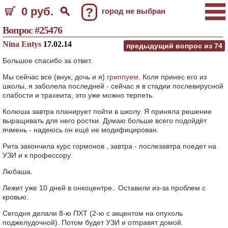
0 руб.
?
город не выбран
Вопрос #25476
Nina Entys
17.02.14
предыдущий вопрос из
74
Большое спасибо за ответ.
Мы сейчас все (внук, дочь и я)
гриппуем
. Коля принес его из
школы, я заболела последней - сейчас я в стадии послевирусной
слабости и трахеита, это уже можно терпеть.
Колюша завтра планирует пойти в школу. Я приняла решение
выращивать для него ростки. Думаю больше всего подойдёт
ячмень - надеюсь он ещё не модифицирован.
Рита закончила курс гормонов , завтра - послезавтра поедет на
УЗИ и к профессору.
Любаша.
Лежит уже 10 дней в онкоцентре.. Оставили из-за проблем с
кровью.
Сегодня делали 8-ю ПХТ (2-ю с акцентом на опухоль
поджелудочной). Потом будет УЗИ и отправят домой.