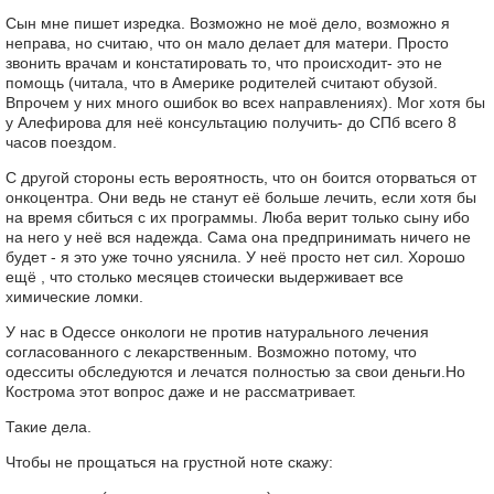
Сын мне пишет изредка. Возможно не моё дело, возможно я
неправа, но считаю, что он мало делает для матери. Просто
звонить врачам и констатировать то, что происходит- это не
помощь (читала, что в Америке родителей считают обузой.
Впрочем у них много ошибок во всех направлениях). Мог хотя бы
у Алефирова для неё консультацию получить- до СПб всего 8
часов поездом.
С другой стороны есть вероятность, что он боится оторваться от
онкоцентра. Они ведь не станут её больше лечить, если хотя бы
на время сбиться с их программы. Люба верит только сыну ибо
на него у неё вся надежда. Сама она предпринимать ничего не
будет - я это уже точно уяснила. У неё просто нет сил. Хорошо
ещё , что столько месяцев стоически выдерживает все
химические ломки.
У нас в Одессе онкологи не против натурального лечения
согласованного с лекарственным. Возможно потому, что
одесситы обследуются и лечатся полностью за свои деньги.Но
Кострома этот вопрос даже и не рассматривает.
Такие дела.
Чтобы не прощаться на грустной ноте скажу: