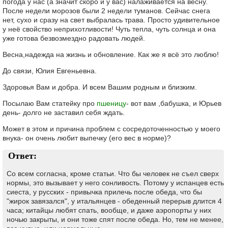
погода у нас (а значит скоро и у вас) налаживается на весну.
После недели морозов были 2 недели туманов. Сейчас снега
нет, сухо и сразу на свет выбралась трава. Просто удивительное
у неё свойство неприхотливости! Чуть тепла, чуть солнца и она
уже готова безвозмездно радовать людей.
Весна,надежда на жизнь и обновление. Как же я всё это люблю!
До связи, Юлия Евгеньевна.
Здоровья Вам и добра. И всем Вашим родным и близким.
Посылаю Вам статейку про
пшеницу
- вот вам ,бабушка, и Юрьев
день- долго не заставил себя ждать.
Может в этом и причина проблем с сосредоточенностью у моего
внука- он очень любит выпечку (его вес в норме)?
Ответ:
Со всем согласна, кроме статьи. Что бы человек не съел сверх
нормы, это вызывает у него сонливость. Потому у испанцев есть
сиеста, у русских - привычка прилечь после обеда, что бы
"жирок завязался", у итальянцев - обеденный перерыв длится 4
часа; китайцы любят спать, вообще, и даже аэропорты у них
ночью закрыты, и они тоже спят после обеда. Но, тем не менее,