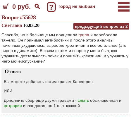
0 руб.
?
город не выбран
Вопрос #55628
Светлана
16.03.20
предыдущий вопрос из
2
Спасибо, но в больнице мы подцепили
грипп
и переболели
тяжело. Он принимал антибиотики и после этого анализы
почечные ухудшились, вырос же креатинин и все остальное (это
видно в динамике). В связи с этим и вопрос у меня был, как
улучшить деятельность почек и понизить креатинин, и улучшить у
него мочеиспускание?
Ответ:
Вы можете добавить к этим травам Канефрон.
ИЛИ
Дополнить сбор еще двумя травами -
сныть
обыкновенная и
цетрария
исландская, по 1 ст.л. каждой.