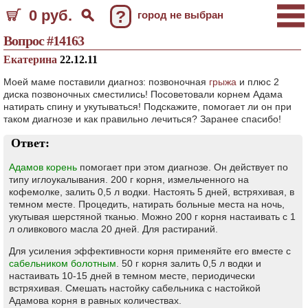
0 руб.
?
город не выбран
Вопрос #14163
Екатерина
22.12.11
Моей маме поставили диагноз: позвоночная
грыжа
и плюс 2
диска позвоночных сместились! Посоветовали корнем Адама
натирать спину и укутываться! Подскажите, помогает ли он при
таком диагнозе и как правильно лечиться? Заранее спасибо!
Ответ:
Адамов корень
помогает при этом диагнозе. Он действует по
типу иглоукалывания. 200 г корня, измельченного на
кофемолке, залить 0,5 л водки. Настоять 5 дней, встряхивая, в
темном месте. Процедить, натирать больные места на ночь,
укутывая шерстяной тканью. Можно 200 г корня настаивать с 1
л оливкового масла 20 дней. Для растираний.
Для усиления эффективности корня применяйте его вместе с
сабельником болотным
. 50 г корня залить 0,5 л водки и
настаивать 10-15 дней в темном месте, периодически
встряхивая. Смешать настойку сабельника с настойкой
Адамова корня в равных количествах.