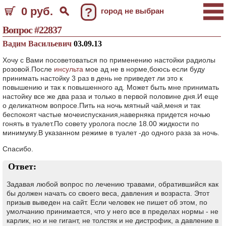
0 руб.
?
город не выбран
Вопрос #22837
Вадим Васильевич
03.09.13
Хочу с Вами посоветоваться по применению настойки радиолы
розовой.После
инсульта
мое ад не в норме,боюсь если буду
принимать настойку 3 раз в день не приведет ли это к
повышению и так к повышенного ад. Может быть мне принимать
настойку все же два раза и только в первой половине дня.И еще
о деликатном вопросе.Пить на ночь мятный чай,меня и так
беспокоят частые мочеиспускания,наверняка придется ночью
гонять в туалет.По совету уролога после 18.00 жидкости по
минимуму.В указанном режиме в туалет -до одного раза за ночь.
Спасибо.
Ответ:
Задавая любой вопрос по лечению травами, обратившийся как
бы должен начать со своего веса, давления и возраста. Этот
призыв выведен на сайт. Если человек не пишет об этом, по
умолчанию принимается, что у него все в пределах нормы - не
карлик, но и не гигант, не толстяк и не дистрофик, а давление в