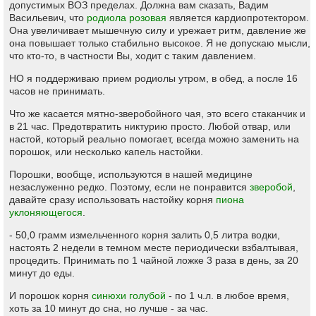
допустимых ВОЗ пределах. Должна вам сказать, Вадим
Васильевич, что
родиола розовая
является кардиопротектором.
Она увеличивает мышечную силу и урежает ритм, давление же
она повышает только стабильно высокое. Я не допускаю мысли,
что кто-то, в частности Вы, ходит с таким давлением.
НО я поддерживаю прием родиолы утром, в обед, а после 16
часов не принимать.
Что же касается мятно-зверобойного чая, это всего стаканчик и
в 21 час. Предотвратить никтурию просто. Любой отвар, или
настой, который реально помогает, всегда можно заменить на
порошок, или несколько капель настойки.
Порошки, вообще, используются в нашей медицине
незаслуженно редко. Поэтому, если не понравится
зверобой
,
давайте сразу использовать настойку корня
пиона
уклоняющегося
.
- 50,0 грамм измельченного корня залить 0,5 литра водки,
настоять 2 недели в темном месте периодически взбалтывая,
процедить. Принимать по 1 чайной ложке 3 раза в день, за 20
минут до еды.
И порошок корня
синюхи голубой
- по 1 ч.л. в любое время,
хоть за 10 минут до сна, но лучше - за час.