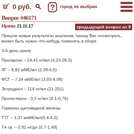
0 руб.
?
город не выбран
Вопрос #46171
Ирина
21.11.17
предыдущий вопрос из
9
Пришли новые результаты анализов, прошу Вас посмотреть,
может быть нужно что-нибудь поменять в сборе.
3-й день цикла:
Пролактин – 24,41 нг/мл (4,23-26,5)
ЛГ – 8,82 мМЕ/мл (2,39-6,6)
ФСГ – 7,24 мМЕ/мл (3,03-8,08)
Эстрадиол – 114 пг/мл (21-251)
Прогестерон - 0,2 нг/мл (0,1-0,76)
Гормоны щитовидной железы:
ТТГ – 1,37 мкМЕ/мл(0,4-4,0)
Т4 св. – 0,91 нг/дл (0,7-1,48)