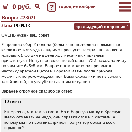
0 руб.
?
город не выбран
Вопрос #23021
Лана
19.09.13
предыдущий вопрос из
4
ОЧЕНЬ нужен ваш совет.
Я пропила сбор 2 недели (больше не позволила повысившая
кислотность желудка - видимо проснулся гастрит, но это все я
исправлю). Со дня на день жду месячных - признаки
присутствуют. Но тут появился новый факт - УЗИ показало кисту
на яичнике 6х5х5 мм. Вопрос в том можно ли принимать
настойку Красной щетки и Боровой матки после прихода
месячных по рекомендованной Вами схеме или нет в связи с
такой кистой, не усугубится ли этим ситуация.
Заранее огромное спасибо за ответ.
Ответ:
Интересно, что там за киста. Но и Боровую матку и Красную
щетку отменять не надо, они справляются и с кистами. А
почему мы не пьем витапринол - регулятор обмена всех
гормонов?