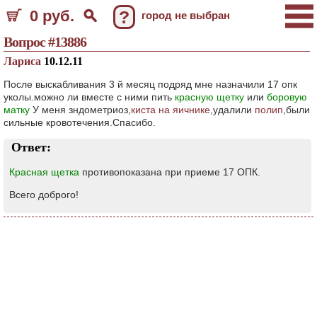
0 руб.
?
город не выбран
Вопрос #13886
Лариса
10.12.11
После выскабливания 3 й месяц подряд мне назначили 17 опк
уколы.можно ли вместе с ними пить
красную щетку
или
боровую
матку
У меня зндометриоз,
киста на яичнике
,удалили
полип
,были
сильные кровотечения.Спасибо.
Ответ:
Красная щетка
противопоказана при приеме 17 ОПК.
Всего доброго!