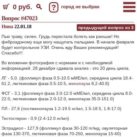
0 руб.
?
город не выбран
Вопрос #47023
Нина
22.01.18
предыдущий вопрос из
3
Пью траву, селен. Грудь перестала болеть как раньше! Но
фиброадэному еще могу нащупать пальцами. В начале февраля
будет контрольное УЗИ. Очень жду Ваших рекомендаций!
Спасибо!!!
Во вложении фотография с нормами и с необходимой
информацией. 28 декабря сдавала анализ - это 20 день цикла.
ЛГ - 5,0. (фолликул фаза 0.5-10.5 мМЕ/мл, середина цикла 18.4-
61.2, лютеиновая фаза 0.5-10.5,
менопауза
8,2-40.8)
ФСГ - 3,1 (фолликул фаза 3.0-12.0 мМЕ/мл, середина цикла 8.0-
22.0, лютеиновая фаза 2.0-12.0, менопауза 35.0-151.0)
ПЛ - 27,6 (постменопауза 1.2-19.5 нг/мл, 1.5-18.5, 1.8-17.0)
Тестостерон - 0,9 (2.4-12.0 нг/мл)
Эстрадиол - 127,9 (фолликул фаза 30-120 пг/мд, овуляторная
фаза 130-370, лютеиновая фаза 70-250, менопауза 15-60)