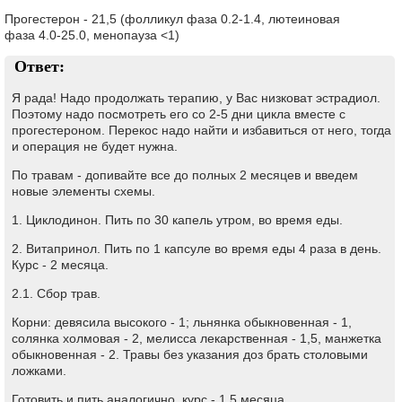
Прогестерон - 21,5 (фолликул фаза 0.2-1.4, лютеиновая
фаза 4.0-25.0, менопауза <1)
Ответ:
Я рада! Надо продолжать терапию, у Вас низковат эстрадиол.
Поэтому надо посмотреть его со 2-5 дни цикла вместе с
прогестероном. Перекос надо найти и избавиться от него, тогда
и операция не будет нужна.
По травам - допивайте все до полных 2 месяцев и введем
новые элементы схемы.
1. Циклодинон. Пить по 30 капель утром, во время еды.
2. Витапринол. Пить по 1 капсуле во время еды 4 раза в день.
Курс - 2 месяца.
2.1. Сбор трав.
Корни: девясила высокого - 1; льнянка обыкновенная - 1,
солянка холмовая - 2, мелисса лекарственная - 1,5, манжетка
обыкновенная - 2. Травы без указания доз брать столовыми
ложками.
Готовить и пить аналогично, курс - 1,5 месяца.