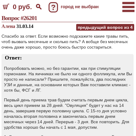
0 руб.
?
город не выбран
Вопрос #26201
Алена
31.03.14
предыдущий вопрос из
4
Спасибо за ответ. Если возможно подскажите какие травы пить,
чтоб вызвать месячные и сколько пить? А вобще без месячных
очень даже хорошо, просто боюсь быстро состариться.
Ответ:
Попробовать можно, но без гарантии, как при стимуляции
гормонами. На яичниках не было ни одного фолликула, или Вы
просто не написали? Пришлите, пожалуйста, два последних
УЗИ и данные, на основании которых Вам поставили климакс -
хотя бы, ФСГ и ЛГ.
Первый день приема трав будем считать первым днем цикла,
весь цикл примем за 28 дней. "Овуляция" будет у нас на 14
день, завершив первую половину цикла. С 15-го дня условно
началась вторая половина и закончилась первым днем
месячных через 14 дней. Перерыв - 3 дня. Все повторить. Для
удобства хорошо бы начать с 1 мая, допустим.