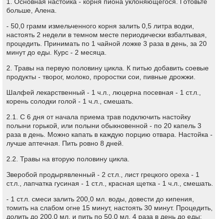
1. Основная настойка - корня пиона уклоняющегося. Готовьте
больше, Алена.
- 50,0 грамм измельченного корня залить 0,5 литра водки,
настоять 2 недели в темном месте периодически взбалтывая,
процедить. Принимать по 1 чайной ложке 3 раза в день, за 20
минут до еды. Курс - 2 месяца.
2. Травы на первую половину цикла. К питью добавить соевые
продукты - творог, молоко, проростки сои, пивные дрожжи.
Шалфей лекарственный - 1 ч.л., люцерна посевная - 1 ст.л.,
корень солодки голой - 1 ч.л., смешать.
2.1. С 6 дня от начала приема трав подключить настойку
полыни горькой, или полыни обыкновенной - по 20 капель 3
раза в день. Можно капать в каждую порцию отвара. Настойка -
лучше аптечная. Пить ровно 8 дней.
2.2. Травы на вторую половину цикла.
Зверобой продырявленный - 2 ст.л., лист грецкого ореха - 1
ст.л., лапчатка гусиная - 1 ст.л., красная щетка - 1 ч.л., смешать.
- 1 ст.л. смеси залить 200,0 мл. воды, довести до кипения,
томить на слабом огне 15 минут, настоять 30 минут. Процедить,
долить до 200,0 мл. и пить по 50,0 мл. 4 раза в день до еды;