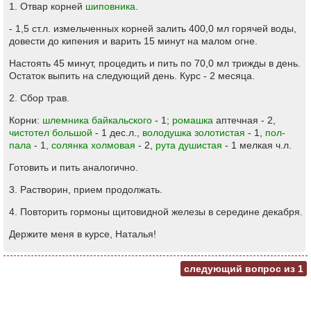
1. Отвар корней
шиповника
.
- 1,5 ст.л. измельченных корней залить 400,0 мл горячей воды,
довести до кипения и варить 15 минут на малом огне.
Настоять 45 минут, процедить и пить по 70,0 мл трижды в день.
Остаток выпить на следующий день. Курс - 2 месяца.
2. Сбор трав.
Корни:
шлемника байкальского
- 1;
ромашка
аптечная - 2,
чистотел большой
- 1 дес.л.,
володушка золотистая
- 1,
пол-
пала
- 1,
солянка холмовая
- 2,
рута душистая
- 1 мелкая ч.л.
Готовить и пить аналогично.
3. Растворин, прием продолжать.
4. Повторить гормоны щитовидной железы в середине декабря.
Держите меня в курсе, Наталья!
следующий вопрос из
1