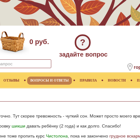
?
0 руб.
задайте вопрос
го
ОТЗЫВЫ
ВОПРОСЫ И ОТВЕТЫ
ПРАВИЛА
НОВОСТИ
П
точно. Тут скорее тревожность - чуткий сон. Может просто моего в
ировку
шикши
давать ребёнку (2 года) и как долго. Спасибо!
мне тоже пропить курс
Чистолона
, пока не закончено
грудное вскар