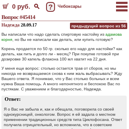
0 руб.
?
Чебоксары
Вопрос #45414
Надежда
28.09.17
предыдущий вопрос из
56
Вы написали что надо сделать спиртовую настойку из
адамова
корня
, но Вы не написали как делать, или купить готовую?
Корень продается по 50 гр. сколько его надо для настойки? как
делать, как пить и долго ли - месяц? При покупке готовой при
дозировке 30 капель флакона 100 мл хватит на 22 дня.
У меня еще вопрос: столько остается трав от сборов, но мы
никогда не возвращаемся снова к ним жаль выбрасывать? Жду
Вашего ответа. Я понимаю, что у Вас столько больных и всем
нужна Ваша помощь. А много непонятного и беспокою Вас по
пустякам. С уважением и благодарностью, Надежда.
Ответ:
Я о Вас не забыла и, как и обещала, поговорила со своей
однокурсницей, онкологом. Вопрос я ей задала о местном
применении традиционных средств типа Циклофосана. Ответ
получила отрицательный, но вспомнила, что в советские