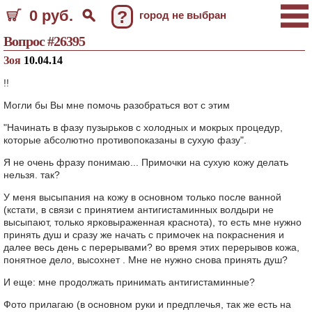
0 руб.
?
город не выбран
Вопрос #26395
Зоя
10.04.14
!!
Могли бы Вы мне помочь разобраться вот с этим
"Начинать в фазу пузырьков с холодных и мокрых процедур,
которые абсолютно противопоказаны в сухую фазу".
Я не очень фразу понимаю... Примочки на сухую кожу делать
нельзя. так?
У меня высыпания на кожу в основном только после ванной
(кстати, в связи с принятием антигистаминных волдыри не
высыпают, только ярковыраженная краснота), то есть мне нужно
принять душ и сразу же начать с примочек на покраснения и
далее весь день с перерывами? во время этих перерывов кожа,
понятное дело, высохнет . Мне не нужно снова принять душ?
И еще: мне продолжать принимать антигистаминные?
Фото прилагаю (в основном руки и предплечья, так же есть на