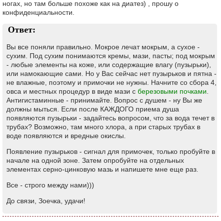
ногах, но там больше похоже как на диатез) , прошу о
конфиденциальности.
Ответ:
Вы все поняли правильно. Мокрое лечат мокрым, а сухое -
сухим. Под сухим понимаются кремы, мази, пасты; под мокрым
- любые элементы на коже, или содержащие влагу (пузырьки),
или намокающие сами. Но у Вас сейчас нет пузырьков и пятна -
не влажные, поэтому и примочки не нужны. Начните со сбора 4,
овса и местных процедур в виде мази с
березовыми почками
.
Антигистаминные - принимайте. Вопрос с душем - ну Вы же
должны мыться. Если после КАЖДОГО приема душа
появляются пузырьки - задайтесь вопросом, что за вода течет в
трубах? Возможно, там много хлора, а при старых трубах в
воде появляются и вредные окислы.
Появление пузырьков - сигнал для примочек, только пробуйте в
начале на одной зоне. Затем опробуйте на отдельных
элементах серно-цинковую мазь и напишете мне еще раз.
Все - строго между нами)))
До связи, Зоечка, удачи!