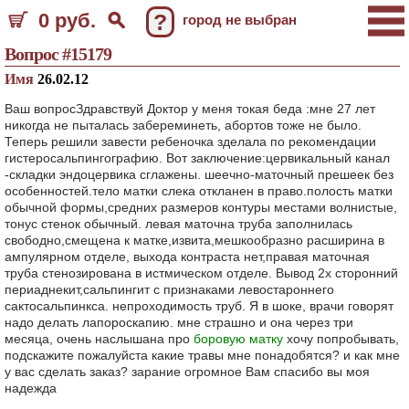
0 руб.
?
город не выбран
Вопрос #15179
Имя
26.02.12
Ваш вопросЗдравствуй Доктор у меня токая беда :мне 27 лет
никогда не пыталась забереминеть, абортов тоже не было.
Теперь решили завести ребеночка зделала по рекомендации
гистеросальпингографию. Вот заключение:цервикальный канал
-складки эндоцервика сглажены. шеечно-маточный прешеек без
особенностей.тело матки слека откланен в право.полость матки
обычной формы,средних размеров контуры местами волнистые,
тонус стенок обычный. левая маточна труба заполнилась
свободно,смещена к матке,извита,мешкообразно расширина в
ампулярном отделе, выхода контраста нет,правая маточная
труба стенозирована в истмическом отделе. Вывод 2х сторонний
периаднекит,сальпингит с признаками левостароннего
сактосальпинкса. непроходимость труб. Я в шоке, врачи говорят
надо делать лапороскапию. мне страшно и она через три
месяца, очень наслышана про
боровую матку
хочу попробывать,
подскажите пожалуйста какие травы мне понадобятся? и как мне
у вас сделать заказ? зарание огромное Вам спасибо вы моя
надежда