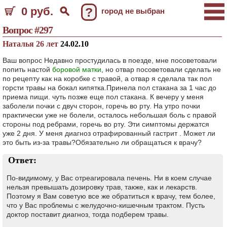
0 руб.
?
город не выбран
Вопрос #297
Наталья 26 лет
24.02.10
Ваш вопрос Недавно простудилась в поезде, мне посоветовали
попить настой
боровой матки
, но отвар посоветовали сделать не
по рецепту как на коробке с травой, а отвар я сделала так пол
горсти травы на бокал кипятка.Принела пол стакана за 1 час до
приема пищи. чуть позже еще пол стакана. К вечеру у меня
заболели почки с двуч сторон, горечь во рту. На утро почки
практически уже не болели, осталось небольшая боль с правой
стороны под ребрами, горечь во рту. Эти симптомы держатся
уже 2 дня. У меня диагноз отрафированный гастрит . Может ли
это быть из-за травы?Обязательно ли обращаться к врачу?
Ответ:
По-видимому, у Вас отреагировала печень. Ни в коем случае
нельзя превышать дозировку трав, также, как и лекарств.
Поэтому я Вам советую все же обратиться к врачу, тем более,
что у Вас проблемы с желудочно-кишечным трактом. Пусть
доктор поставит диагноз, тогда подберем травы.