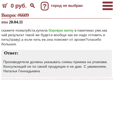
0 руб.
?
город не выбран
Вопрос #6609
яна
20.04.11
скажите пожалуйста,купила
боровую матку
в пакетиках уже,как
чай.результат такой же будет.и вообще как ее надо готовить и
пить(траву).а если пить ее,она поможет от эрозии?спасибо
большое.
Ответ:
Производители должны указывать схемы приема на упаковке.
Консультаций не по своей продукции я не даю. С уважением,
Наталья Геннадьевна