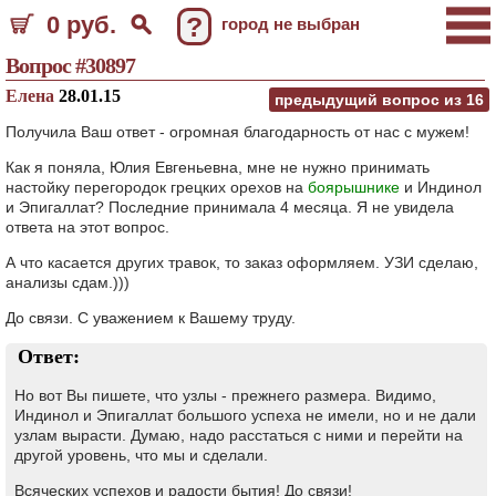
0 руб.
?
город не выбран
Вопрос #30897
Елена
28.01.15
предыдущий вопрос из
16
Получила Ваш ответ - огромная благодарность от нас с мужем!
Как я поняла, Юлия Евгеньевна, мне не нужно принимать
настойку перегородок грецких орехов на
боярышнике
и Индинол
и Эпигаллат? Последние принимала 4 месяца. Я не увидела
ответа на этот вопрос.
А что касается других травок, то заказ оформляем. УЗИ сделаю,
анализы сдам.)))
До связи. С уважением к Вашему труду.
Ответ:
Но вот Вы пишете, что узлы - прежнего размера. Видимо,
Индинол и Эпигаллат большого успеха не имели, но и не дали
узлам вырасти. Думаю, надо расстаться с ними и перейти на
другой уровень, что мы и сделали.
Всяческих успехов и радости бытия! До связи!