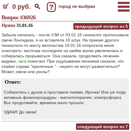
0 руб.
?
город не выбран
Вопрос #36926
Ирина
31.01.16
предыдущий вопрос из
5
Забыла написать - после УЗИ от 03.01.16 гинеколог прописывала
свечи Лонгидаза, я их вставляла 10 штук. На приеме другого
гинеколога по месту жительства 19.01.16 попросила меня
осмотреть- кисточка последняя на шейке матки увеличилась и
собиралась прорываться. Она сказала, продолжать лечение-
видимо,
чага
помогает. При ощупывании яичников сказала, что
спайки справа "приличные " - неужто не могут размягчиться?
Может, свечи или уколы?
Ответ:
Соберитесь с духом и проставьте пиявки, Ирочка! Или уж тогда
активные физиопроцедуры - магнитотерапия, электрофорез.
Все продолжайте, времени мало прошло.
УДАЧИ! До связи!
следующий вопрос из
7