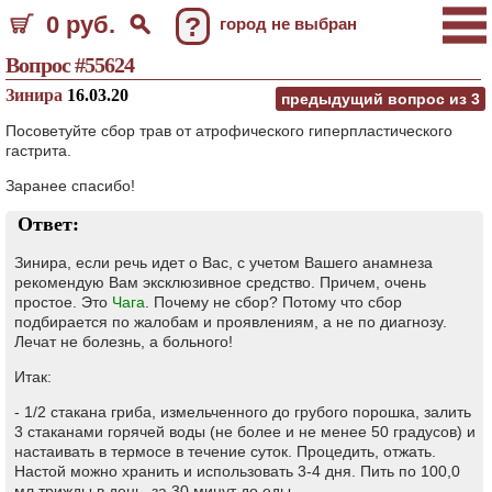
0 руб.
?
город не выбран
Вопрос #55624
Зинира
16.03.20
предыдущий вопрос из
3
Посоветуйте сбор трав от атрофического гиперпластического
гастрита.
Заранее спасибо!
Ответ:
Зинира, если речь идет о Вас, с учетом Вашего анамнеза
рекомендую Вам эксклюзивное средство. Причем, очень
простое. Это
Чага
. Почему не сбор? Потому что сбор
подбирается по жалобам и проявлениям, а не по диагнозу.
Лечат не болезнь, а больного!
Итак:
- 1/2 стакана гриба, измельченного до грубого порошка, залить
3 стаканами горячей воды (не более и не менее 50 градусов) и
настаивать в термосе в течение суток. Процедить, отжать.
Настой можно хранить и использовать 3-4 дня. Пить по 100,0
мл трижды в день, за 30 минут до еды.