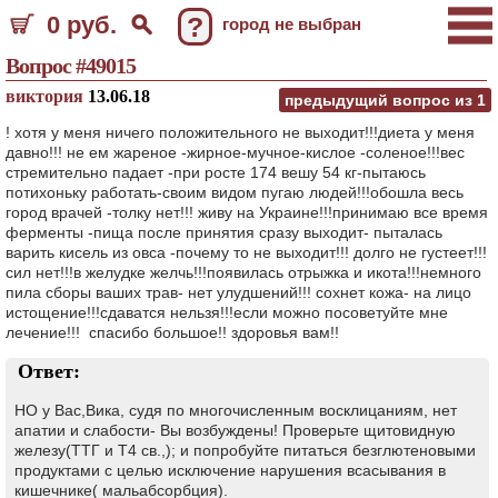
0 руб.
?
город не выбран
Вопрос #49015
виктория
13.06.18
предыдущий вопрос из
1
! хотя у меня ничего положительного не выходит!!!диета у меня
давно!!! не ем жареное -жирное-мучное-кислое -соленое!!!вес
стремительно падает -при росте 174 вешу 54 кг-пытаюсь
потихоньку работать-своим видом пугаю людей!!!обошла весь
город врачей -толку нет!!! живу на Украине!!!принимаю все время
ферменты -пища после принятия сразу выходит- пыталась
варить кисель из овса -почему то не выходит!!! долго не густеет!!!
сил нет!!!в желудке желчь!!!появилась отрыжка и икота!!!немного
пила сборы ваших трав- нет улудшений!!! сохнет кожа- на лицо
истощение!!!сдаватся нельзя!!!если можно посоветуйте мне
лечение!!! спасибо большое!! здоровья вам!!
Ответ:
НО у Вас,Вика, судя по многочисленным восклицаниям, нет
апатии и слабости- Вы возбуждены! Проверьте щитовидную
железу(ТТГ и Т4 св.,); и попробуйте питаться безглютеновыми
продуктами с целью исключение нарушения всасывания в
кишечнике( мальабсорбция).