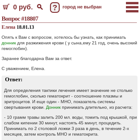
0 руб.
?
город не выбран
Вопрос #18807
Елена
18.01.13
Опять к Вам с вопросом, хотелось бы узнать, как принимать
донник
для разжижения крови ( у сына,ему 21 год, очень высокий
гемоглобин).
Заранее благодарна Вам за ответ.
С уважением, Елена.
Ответ:
Для определения тактики лечения имеет значение не столько
гемоглобин, сколько гематокрит - соотношение плазмы и
эритроцитов. И еще один - МНО, показатель системы
свертывания крови.
Донник
принимать длительно, из расчета:
- 10 грамм травы залить 200 мл. воды, томить под крышкой, при
слабом кипении 30 минут, настоять 45 минут, процедить.
Принимать по 2 столовой ложки 3 раза в день, в течение 2-х
месяцев, затем контроль МНО и гематокрита.