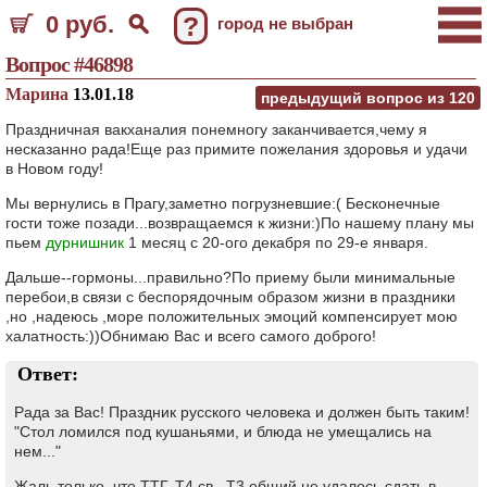
0 руб.
?
город не выбран
Вопрос #46898
Марина
13.01.18
предыдущий вопрос из
120
Праздничная вакханалия понемногу заканчивается,чему я
несказанно рада!Еще раз примите пожелания здоровья и удачи
в Новом году!
Мы вернулись в Прагу,заметно погрузневшие:( Бесконечные
гости тоже позади...возвращаемся к жизни:)По нашему плану мы
пьем
дурнишник
1 месяц с 20-ого декабря по 29-е января.
Дальше--гормоны...правильно?По приему были минимальные
перебои,в связи с беспорядочным образом жизни в праздники
,но ,надеюсь ,море положительных эмоций компенсирует мою
халатность:))Обнимаю Вас и всего самого доброго!
Ответ:
Рада за Вас! Праздник русского человека и должен быть таким!
"Стол ломился под кушаньями, и блюда не умещались на
нем..."
Жаль только, что ТТГ, Т4 св., Т3 общий не удалось сдать в