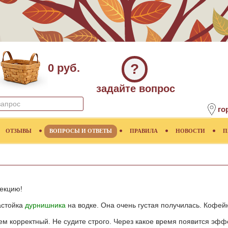
?
0 руб.
задайте вопрос
го
ОТЗЫВЫ
ВОПРОСЫ И ОТВЕТЫ
ПРАВИЛА
НОВОСТИ
П
екцию!
астойка
дурнишника
на водке. Она очень густая получилась. Кофей
ем корректный. Не судите строго. Через какое время появится эфф