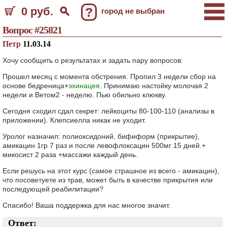
0 руб.
?
город не выбран
Вопрос #25821
Петр
11.03.14
Хочу сообщить о результатах и задать пару вопросов:
Прошел месяц с момента обстрения. Пропил 3 недели сбор на
основе бедреница+
эхинацея
. Принимаю настойку молочая 2
недели и Ветом2 - неделю. Пью обильно клюкву.
Сегодня сходил сдал секрет: лейкоциты 80-100-110 (анализы в
приложении). Клепсиелла никак не уходит.
Уролог назначил: полиоксидоний, бифиформ (прикрытие),
амикацин 1гр 7 раз и после левофлоксацин 500мг 15 дней.+
микосист 2 раза +массажи каждый день.
Если решусь на этот курс (самое страшное из всего - амикацин),
что посоветуете из трав, может быть в качестве прикрытия или
последующей реабилитации?
Спасибо! Ваша поддержка для нас многое значит.
Ответ: