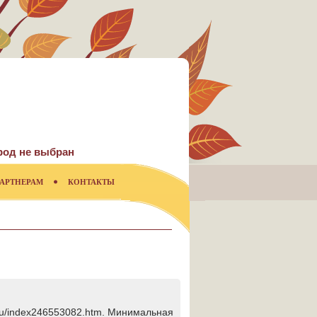
род не выбран
АРТНЕРАМ
КОНТАКТЫ
.ru/index246553082.htm. Минимальная