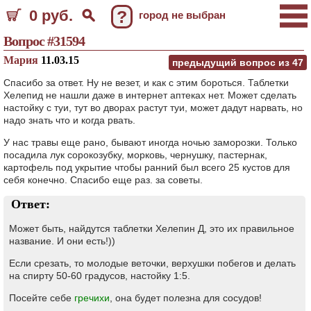
0 руб.
?
город не выбран
Вопрос #31594
Мария
11.03.15
предыдущий вопрос из
47
Спасибо за ответ. Ну не везет, и как с этим бороться. Таблетки
Хелепид не нашли даже в интернет аптеках нет. Может сделать
настойку с туи, тут во дворах растут туи, может дадут нарвать, но
надо знать что и когда рвать.
У нас травы еще рано, бывают иногда ночью заморозки. Только
посадила лук сорокозубку, морковь, чернушку, пастернак,
картофель под укрытие чтобы ранний был всего 25 кустов для
себя конечно. Спасибо еще раз. за советы.
Ответ:
Может быть, найдутся таблетки Хелепин Д, это их правильное
название. И они есть!))
Если срезать, то молодые веточки, верхушки побегов и делать
на спирту 50-60 градусов, настойку 1:5.
Посейте себе
гречихи
, она будет полезна для сосудов!