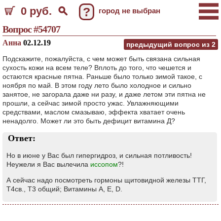
0 руб.
?
город не выбран
Вопрос #54707
Анна
02.12.19
предыдущий вопрос из
2
Подскажите, пожалуйста, с чем может быть связана сильная
сухость кожи на всем теле? Вплоть до того, что чешется и
остаются красные пятна. Раньше было только зимой такое, с
ноября по май. В этом году лето было холодное и сильно
занятое, не загорала даже ни разу, и даже летом эти пятна не
прошли, а сейчас зимой просто ужас. Увлажняющими
средствами, маслом смазываю, эффекта хватает очень
ненадолго. Может ли это быть дефицит витамина Д?
Ответ:
Но в июне у Вас был гипергидроз, и сильная потливость!
Неужели я Вас вылечила
иссопом
?!
А сейчас надо посмотреть гормоны щитовидной железы ТТГ,
Т4св., Т3 общий; Витамины А, Е, D.