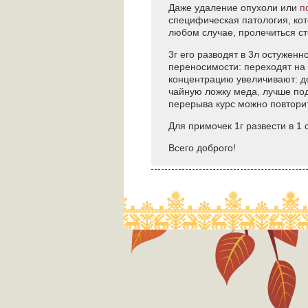
Даже удаление опухоли или
п
специфическая патология, кот
любом случае, пролечиться ст
3г его разводят в 3л остужен
переносимости: переходят на
концентрацию увеличивают: до
чайную ложку меда, лучше под
перерыва курс можно повторит
Для примочек 1г развести в 1 
Всего доброго!