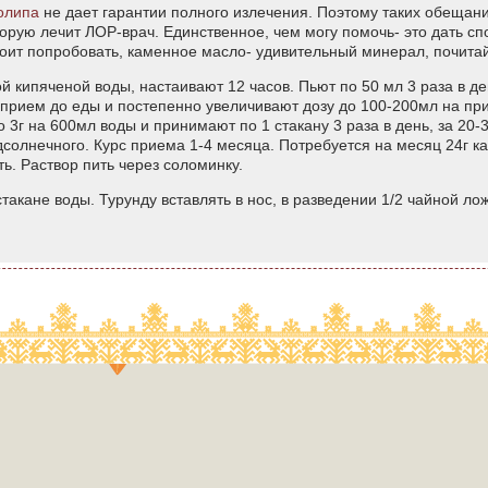
олипа
не дает гарантии полного излечения. Поэтому таких обещаний
орую лечит ЛОР-врач. Единственное, чем могу помочь- это дать 
оит попробовать, каменное масло- удивительный минерал, почитайте
ной кипяченой воды, настаивают 12 часов. Пьют по 50 мл 3 раза в 
 прием до еды и постепенно увеличивают дозу до 100-200мл на пр
 3г на 600мл воды и принимают по 1 стакану 3 раза в день, за 20-
солнечного. Курс приема 1-4 месяца. Потребуется на месяц 24г к
ь. Раствор пить через соломинку.
стакане воды. Турунду вставлять в нос, в разведении 1/2 чайной ло