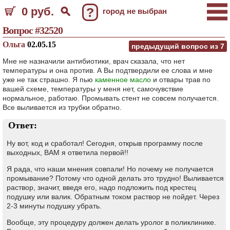
0 руб.
?
город не выбран
Вопрос #32520
Ольга
02.05.15
предыдущий вопрос из
7
Мне не назначили антибиотики, врач сказала, что нет
температуры и она против. А Вы подтвердили ее слова и мне
уже не так страшно. Я пью
каменное масло
и отвары трав по
вашей схеме, температуры у меня нет, самочувствие
нормальное, работаю. Промывать стент не совсем получается.
Все выливается из трубки обратно.
Ответ:
Ну вот, код и сработал! Сегодня, открыв программу после
выходных, ВАМ я ответила первой!!
Я рада, что наши мнения совпали! Но почему не получается
промывание? Потому что одной делать это трудно! Выливается
раствор, значит, введя его, надо подложить под крестец
подушку или валик. Обратным током раствор не пойдет. Через
2-3 минуты подушку убрать.
Вообще, эту процедуру должен делать уролог в поликлинике.