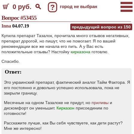
0 руб.
?
город не выбран
Вопрос #53455
Inna
04.07.19
предыдущий вопрос из
150
Купила препарат Тазалок, прочитала много отзывов негативных,
препарат дорогой, но пишут, что не помогает. Я по вашей
рекомендации все же начала его пить. А у Вас есть
положительные отзывы? Настойку
кирказона
готовлю.
Спасибо.
Ответ:
Это украинский препарат, фактический аналог Тайм Фактора. Я
его постоянно и довольно успешно использовала, пока не
закрыли границу.
Месячные на одном Тазалоке не придут, но
приливы
и
дискомфорт он уменьшит.
Кирказон
присоединим по
готовности!
Расскажите лучше, как Вы себя чувствуете, как дети растут?
Мне же интересно!