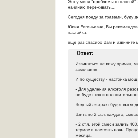
Это у меня "проблемы с головой" 
начинаю переживать....
Сегодня поеду за травами, буду 
Юлия Евгеньевна, Вы рекомендовал
настойка.
еще раз спасибо Вам и извините 
Ответ:
Извиняться не вижу причин, м
замечания.
И по существу - настойка мощ
- Для удаления алкоголя разов
не будет, как и положительног
Водный экстракт будет выгляде
Взять по 2 ст.л. каждого, смеш
- 2 ст.л. этой смеси залить 4
термос и настоять ночь. Проце
месяца.