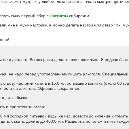
- как скажет муж, т.к. у любого лекарства я сначала смотрю против
делать сыну первый сбор с
княжиком
сибирским.
и мне и мужу настойку, а можно делать настой или отвар? т.к. муж
меня!
ы же в диалоге! Вы как раз и делаете все правильно. Я подчас бла
ная, ее надо перед употреблением лишить алкоголя. Специальный
ую дозу настойки капать в 15,0 мл остывшего кипятка (около 60 гра
о теста на алкоголь. Эффекты сохранятся.
ть, как обычно:
ать и приготовить отвар:
00,0 мл холодной питьевой воды на час, довести до кипения и томить
дить, отжать, долить до 400,0 мл. Разделить пополам и пить каждому