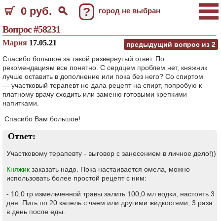
0 руб.
?
город не выбран
Вопрос #58231
Мария
17.05.21
предыдущий вопрос из
2
Спасибо большое за такой развернутый ответ. По
рекомендациям все понятно. С сердцем проблем нет, княжник
лучше оставить в дополнение или пока без него? Со спиртом
— участковый терапевт не дала рецепт на спирт, попробую к
платному врачу сходить или заменю готовыми крепкими
напитками.
Спасибо Вам большое!
Ответ:
Участковому терапевту - выговор с занесением в личное дело!))
Княжик
заказать надо. Пока настаивается омела, можно
использовать более простой рецепт с ним:
- 10,0 гр измельченной травы залить 100,0 мл водки, настоять 3
дня. Пить по 20 капель с чаем или другими жидкостями, 3 раза
в день после еды.