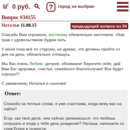
0 руб.
?
город не выбран
Вопрос #34155
Наталья
11.08.15
предыдущий вопрос из
34
Спасибо Вам огромное,
костянику
обязательно заготовлю, сбор
трав с удовольствием будем пить.
У меня пока всё по старому, но думаю, что должны прийти со
дня на день, обязательно отпишусь.
Мы Вас очень
Любим
, целуем, обнимаем! Берегите себя, дай
Вам Бог здоровья, счастья, семейного благополучия! Все будет
хорошо!!!
С уважением, Наталья и сыночек!
Ответ:
Спасибо за теплые слова, я уже счастлива, когда вижу вас на
сайте!!
Егор, как твои дела, чем сейчас увлекаешься, что любишь
покушать и когда у тебя день рождения? Наташа, напишите со
слов Егора в точности.