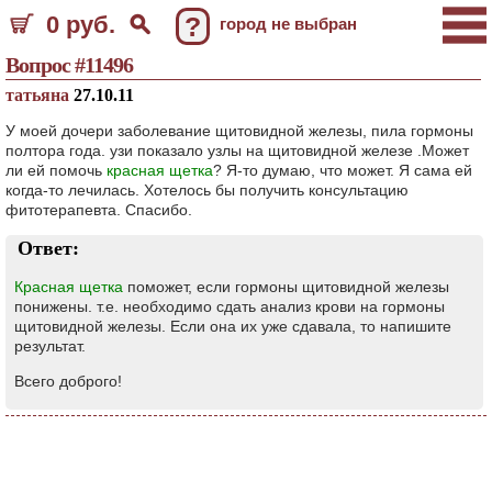
0 руб.
?
город не выбран
Вопрос #11496
татьяна
27.10.11
У моей дочери заболевание щитовидной железы, пила гормоны
полтора года. узи показало узлы на щитовидной железе .Может
ли ей помочь
красная щетка
? Я-то думаю, что может. Я сама ей
когда-то лечилась. Хотелось бы получить консультацию
фитотерапевта. Спасибо.
Ответ:
Красная щетка
поможет, если гормоны щитовидной железы
понижены. т.е. необходимо сдать анализ крови на гормоны
щитовидной железы. Если она их уже сдавала, то напишите
результат.
Всего доброго!