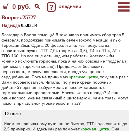
0 руб.
?
Владимир
Вопрос #25727
Надежда
05.03.14
Благодарю Вас за помощь! Я закончила принимать сбор трав 5
февраля, продолжаю принимать селен (около месяца) и пью
Тироксин 25мг. Сдала 20 февраля анализы, результаты
значительно лучше: ТТГ 7,04 (норма до 3,5), Т4 св. 11,4, АТ к
ТПО 160. Но все еще есть над чем работать..Хотелось бы
конечно исключить гормоны, пока я на них совсем не "подсела"(
принимаю тироксин месяц). Продолжают беспокоить
нервозность, мерзнут конечности, иногда учащенное
сердцебиение. Пока не принимаю
красную щетку
, хочу еще раз с
Вами посоветоваться. Читала, что у нее среди побочных
действий нервная возбудимость и несовместимость с
гормональными препаратами. Насколько это правда? И еще
один вопрос, уже не связанный с щитовидкой.. какие травы могут
помочь при сильной утомляемости глаз?
Ответ:
Идем по правильному пути, но не быстро, ТТГ надо снижать до
2,5 примерно. И здесь как раз поможет
красная щетка
. Она