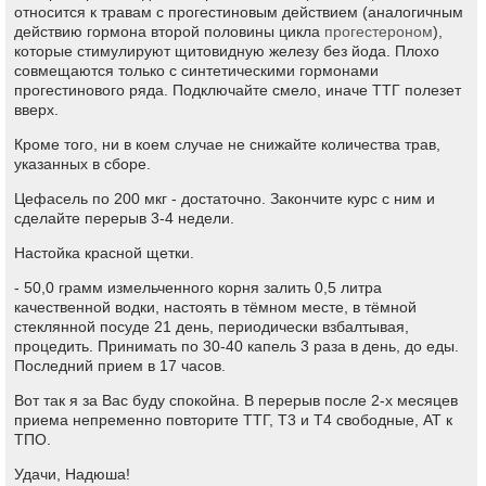
относится к травам с прогестиновым действием (аналогичным
действию гормона второй половины цикла
прогестероном
),
которые стимулируют щитовидную железу без йода. Плохо
совмещаются только с синтетическими гормонами
прогестинового ряда. Подключайте смело, иначе ТТГ полезет
вверх.
Кроме того, ни в коем случае не снижайте количества трав,
указанных в сборе.
Цефасель по 200 мкг - достаточно. Закончите курс с ним и
сделайте перерыв 3-4 недели.
Настойка красной щетки.
- 50,0 грамм измельченного корня залить 0,5 литра
качественной водки, настоять в тёмном месте, в тёмной
стеклянной посуде 21 день, периодически взбалтывая,
процедить. Принимать по 30-40 капель 3 раза в день, до еды.
Последний прием в 17 часов.
Вот так я за Вас буду спокойна. В перерыв после 2-х месяцев
приема непременно повторите ТТГ, Т3 и Т4 свободные, АТ к
ТПО.
Удачи, Надюша!