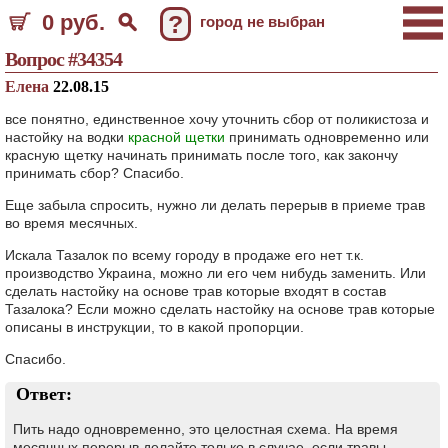
0 руб.
?
город не выбран
Вопрос #34354
Елена
22.08.15
все понятно, единственное хочу уточнить сбор от поликистоза и
настойку на водки
красной щетки
принимать одновременно или
красную щетку начинать принимать после того, как закончу
принимать сбор? Спасибо.
Еще забыла спросить, нужно ли делать перерыв в приеме трав
во время месячных.
Искала Тазалок по всему городу в продаже его нет т.к.
производство Украина, можно ли его чем нибудь заменить. Или
сделать настойку на основе трав которые входят в состав
Тазалока? Если можно сделать настойку на основе трав которые
описаны в инструкции, то в какой пропорции.
Спасибо.
Ответ:
Пить надо одновременно, это целостная схема. На время
месячных перерыв делайте только в случае, если травы